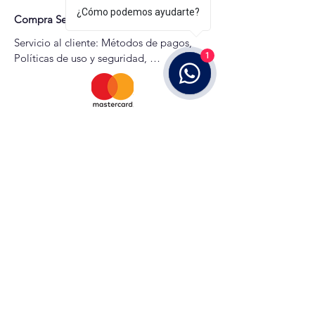
¿Cómo podemos ayudarte?
Compra Segura
Servicio al cliente: Métodos de pagos, 
1
Políticas de uso y seguridad, 
Devoluciones, etc
Calle Serafina A. de Tapia 15, Santo Domingo,
Dominican Republic
fundación@manosunidasporautismo.org
©2021 by Fundación Manos Unidas Por Autismo