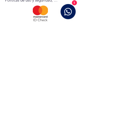
Políticas de uso y seguridad, 
1
Devoluciones, etc
Calle Serafina A. de Tapia 15, Santo Domingo,
Dominican Republic
fundación@manosunidasporautismo.org
©2021 by Fundación Manos Unidas Por Autismo